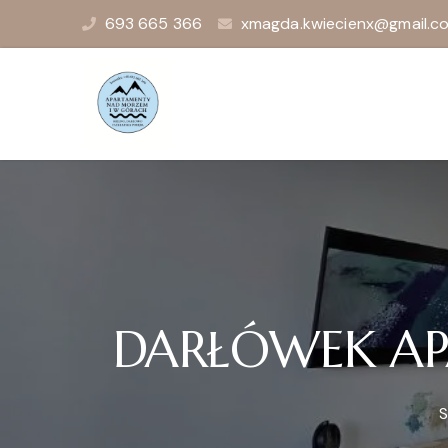
693 665 366
xmagda.kwiecienx@gmail.c
DARŁÓWEK A
S