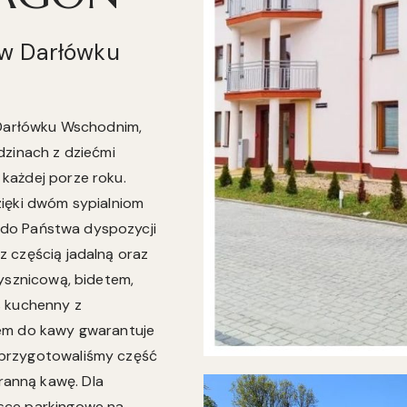
w Darłówku
 Darłówku Wschodnim,
dzinach z dziećmi
każdej porze roku.
zięki dwóm sypialniom
u do Państwa dyspozycji
 częścią jadalną oraz
rysznicową, bidetem,
s kuchenny z
sem do kawy gwarantuje
 przygotowaliśmy część
anną kawę. Dla
sce parkingowe na