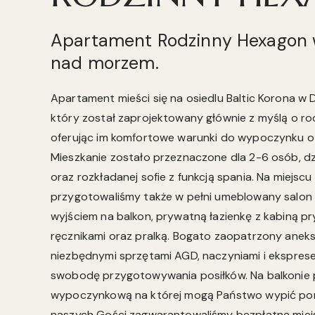
Apartament Rodzinny Hexagon 
nad morzem.
Apartament mieści się na osiedlu Baltic Korona w
który został zaprojektowany głównie z myślą o ro
oferując im komfortowe warunki do wypoczynku o 
Mieszkanie zostało przeznaczone dla 2-6 osób, d
oraz rozkładanej sofie z funkcją spania. Na miejsc
przygotowaliśmy także w pełni umeblowany salon z
wyjściem na balkon, prywatną łazienkę z kabiną p
ręcznikami oraz pralką. Bogato zaopatrzony anek
niezbędnymi sprzętami AGD, naczyniami i ekspre
swobodę przygotowywania posiłków. Na balkonie
wypoczynkową na której mogą Państwo wypić por
naszych Gości zagwarantowaliśmy bezpłatne miej