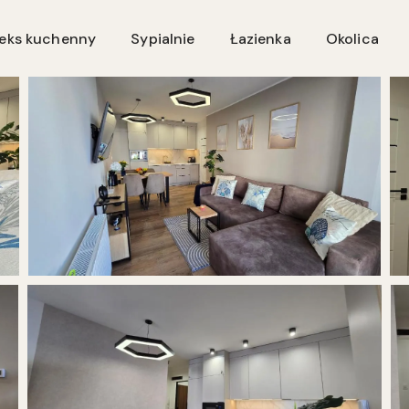
neks kuchenny
Sypialnie
Łazienka
Okolica