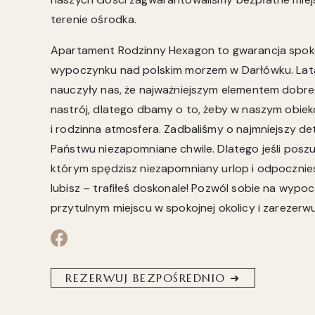
terenie ośrodka.
Apartament Rodzinny Hexagon to gwarancja spok
wypoczynku nad polskim morzem w Darłówku. La
nauczyły nas, że najważniejszym elementem dobr
nastrój, dlatego dbamy o to, żeby w naszym obie
i rodzinna atmosfera. Zadbaliśmy o najmniejszy d
Państwu niezapomniane chwile. Dlatego jeśli poszu
którym spędzisz niezapomniany urlop i odpocznies
lubisz – trafiłeś doskonale! Pozwól sobie na wyp
przytulnym miejscu w spokojnej okolicy i zarezerwuj
REZERWUJ BEZPOŚREDNIO ➜