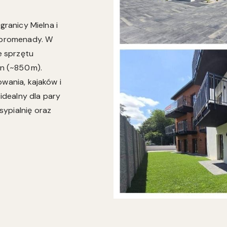
granicy Mielna i
i promenady. W
e sprzętu
an (~850 m).
owania, kajaków i
dealny dla pary
ypialnię oraz