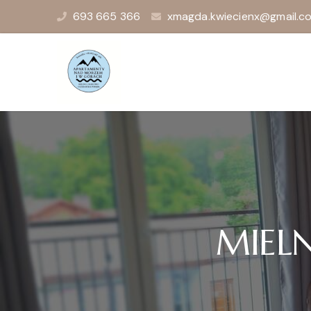
693 665 366
xmagda.kwiecienx@gmail.c
MIEL