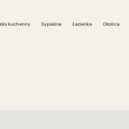
neks kuchenny
Sypialnia
Łazienka
Okolica