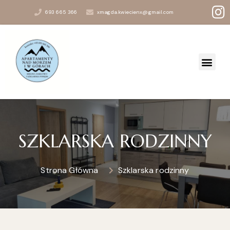
693 665 366
xmagda.kwiecienx@gmail.com
SZKLARSKA RODZINNY
Strona Główna
Szklarska rodzinny