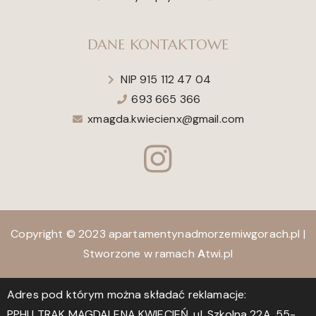
DANE KONTAKTOWE
NIP 915 112 47 04
693 665 366
xmagda.kwiecienx@gmail.com
Copyright © 2023 apartamentynadmorzemiwgorach.pl |
Stworzone w ramach
A
twi.pl
Adres pod którym można składać reklamacje:
PPHU TRAK MAGDALENA KWIECIEŃ, ul. Szkolna 22A, 55-