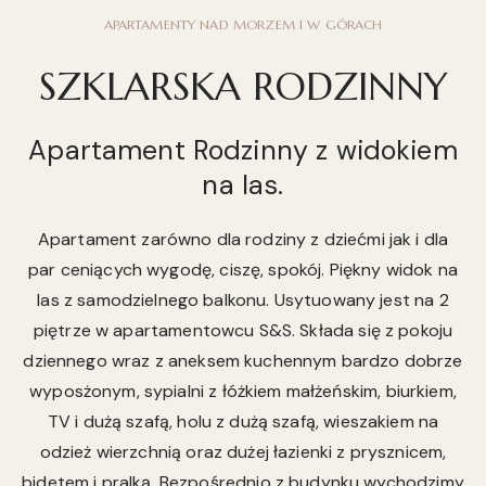
APARTAMENTY NAD MORZEM I W GÓRACH
SZKLARSKA RODZINNY
Apartament Rodzinny z widokiem
na las.
Apartament zarówno dla rodziny z dziećmi jak i dla
par ceniących wygodę, ciszę, spokój. Piękny widok na
las z samodzielnego balkonu. Usytuowany jest na 2
piętrze w apartamentowcu S&S. Składa się z pokoju
dziennego wraz z aneksem kuchennym bardzo dobrze
wyposżonym, sypialni z łóżkiem małżeńskim, biurkiem,
TV i dużą szafą, holu z dużą szafą, wieszakiem na
odzież wierzchnią oraz dużej łazienki z prysznicem,
bidetem i pralką. Bezpośrednio z budynku wychodzimy