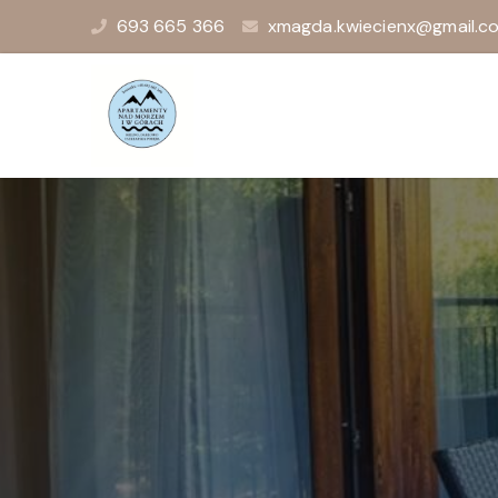
693 665 366
xmagda.kwiecienx@gmail.c