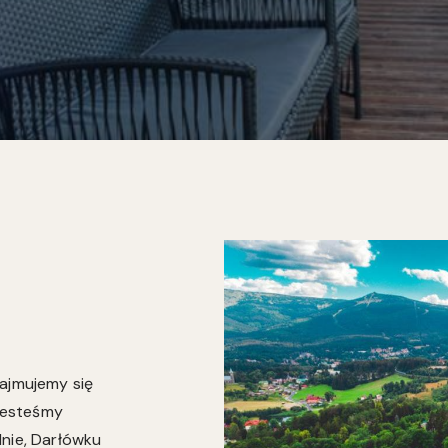
zajmujemy się
jesteśmy
lnie, Darłówku